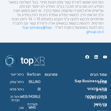
הפרטים ישמשו ליצירת קשר ומתן הצעת מחיר.
בעל השליטה במאגר
המידע הינו טופ
גרופ
תוכנה בע"מ. המידע לא יימסר לגורמים
שלישיים אלא למטרה שלשמה נאסף בלבד, או לשם מימוש חובה
ע"פ הוראות הדין. לנושאי המידע עומדת הזכות לעיין במידע על
אודותיהם ולבקש לתקנו ע"פ הקבוע בסעיפים 13 ו- 14 לחוק הגנת
הפרטיות. להגשת בקשות בנושאים אלה וליצירת קשר עם החברה
ניתן לפנות באמצעות כתובת
דוא"ל:
top-privacy@top-
group.co.il
עמוד הבית
פתרונות
BarScan
ניהול ייצור
Sap Business One
BILLING
ניהול עסק
אודות
מידע מקצועי
BI
ניהול מלאי
מגזרים
סיפורי הצלחה
WEB/MOBILE
ניהול רב
חברות הפצה
חברתי
צור קשר
מערכת
עורכי דין
WMS
ענן