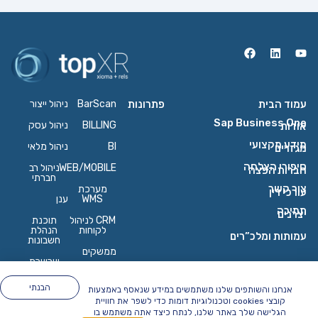
עמוד הבית
פתרונות
BarScan
ניהול ייצור
Sap Business One
BILLING
ניהול עסק
אודות
מידע מקצועי
BI
ניהול מלאי
מגזרים
סיפורי הצלחה
WEB/MOBILE
ניהול רב
חברות הפצה
חברתי
צור קשר
מערכת
עורכי דין
WMS
ענן
תמיכה
יצרנים
CRM לניהול
תוכנת
לקוחות
הנהלת
עמותות ומלכ”רים
חשבונות
ממשקים
שרשרת
אספקה
הבנתי
אנחנו והשותפים שלנו משתמשים במידע שנאסף באמצעות
קובצי cookies וטכנולוגיות דומות כדי לשפר את חוויית
הגלישה שלך באתר שלנו, לנתח כיצד אתה משתמש בו