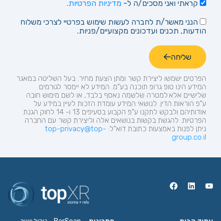
קראתי ואני מסכים/ה ל-
מדיניות הפרטיות.
הנני מאשר/ת לחברה לעשות שימוש בפרטיי לצרכי משלוח
הודעות, תכנים ועדכונים מקצועיים/פניות.
שליחה
הפרטים ישמשו ליצירת קשר ומתן הצעת מחיר.
בעל השליטה במאגר
המידע הינו טופ
גרופ
תוכנה בע"מ. המידע לא יימסר לגורמים
שלישיים אלא למטרה שלשמה נאסף בלבד, או לשם מימוש חובה
ע"פ הוראות הדין. לנושאי המידע עומדת הזכות לעיין במידע על
אודותיהם ולבקש לתקנו ע"פ הקבוע בסעיפים 13 ו- 14 לחוק הגנת
הפרטיות. להגשת בקשות בנושאים אלה וליצירת קשר עם החברה
ניתן לפנות באמצעות כתובת
דוא"ל:
top-privacy@top-
group.co.il