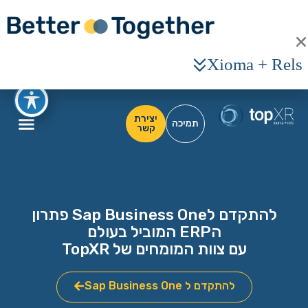
Xioma + Rels
יצירת
תמיכה
קשר
להתקדם לSap Business One פתרון
הERP המוביל בעולם
עם צוות המומחים של TopXR
להתקדם ל Sap Business One