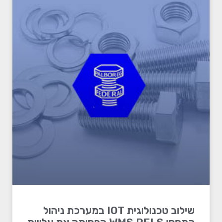
שילוב טכנולוגית IOT במערכת ניהול