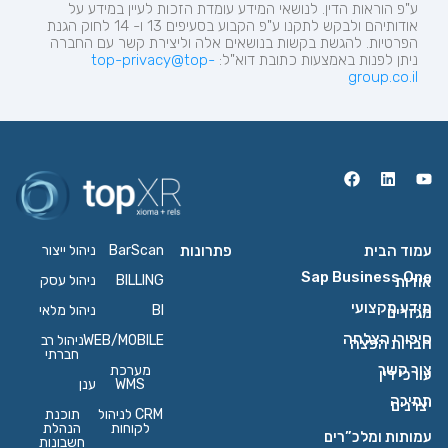
ע"פ הוראות הדין. לנושאי המידע עומדת הזכות לעיין במידע על
אודותיהם ולבקש לתקנו ע"פ הקבוע בסעיפים 13 ו- 14 לחוק הגנת
הפרטיות. להגשת בקשות בנושאים אלה וליצירת קשר עם החברה
ניתן לפנות באמצעות כתובת
דוא"ל:
top-privacy@top-
group.co.il
עמוד הבית
פתרונות
BarScan
ניהול ייצור
Sap Business One
BILLING
ניהול עסק
אודות
מידע מקצועי
BI
ניהול מלאי
מגזרים
סיפורי הצלחה
WEB/MOBILE
ניהול רב
חברות הפצה
חברתי
צור קשר
מערכת
עורכי דין
WMS
ענן
תמיכה
יצרנים
CRM לניהול
תוכנת
לקוחות
הנהלת
עמותות ומלכ”רים
חשבונות