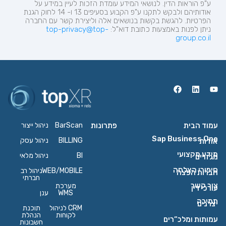
ע"פ הוראות הדין. לנושאי המידע עומדת הזכות לעיין במידע על
אודותיהם ולבקש לתקנו ע"פ הקבוע בסעיפים 13 ו- 14 לחוק הגנת
הפרטיות. להגשת בקשות בנושאים אלה וליצירת קשר עם החברה
ניתן לפנות באמצעות כתובת
דוא"ל:
top-privacy@top-
group.co.il
עמוד הבית
פתרונות
BarScan
ניהול ייצור
Sap Business One
BILLING
ניהול עסק
אודות
מידע מקצועי
BI
ניהול מלאי
מגזרים
סיפורי הצלחה
WEB/MOBILE
ניהול רב
חברות הפצה
חברתי
צור קשר
מערכת
עורכי דין
WMS
ענן
תמיכה
יצרנים
CRM לניהול
תוכנת
לקוחות
הנהלת
עמותות ומלכ”רים
חשבונות