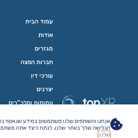
עמוד הבית
אודות
מגזרים
חברות הפצה
עורכי דין
יצרנים
עמותות ומלכ”רים
הגלישה שלך באתר שלנו, לנתח כיצד אתה משתמש בו
כל הזכויות שמורות ל topXR
שלנו.