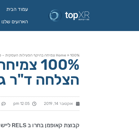
עמוד הבית
הארועים שלנו 
100% צמיחה בהיקף הפעילות העסקית – סיפור הצלחה ד"ר גב וקבוצת קאופמן
»
Home
100% צמ
הצלחה ד"ר גב
אוקטובר 14, 2019
12:05 pm
קבוצת קאופמן בחרו ב RELS ליישום והטעמת מערכת SAP BUSINESS ONE בארגון.