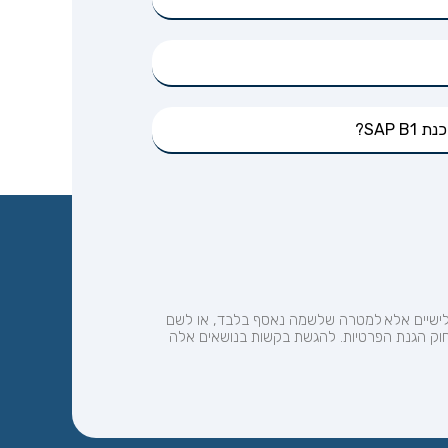
שלישיים אלא למטרה שלשמה נאסף בלבד, או לשם
ה ע"פ הוראות הדין. לנושאי המידע עומדת הזכות לעיין במידע על אודותיהם ולבקש לתקנו ע"פ הקבוע בסעיפים 13 ו- 14 לחוק הגנת הפרטיות. להגשת בקשות בנושאים אלה