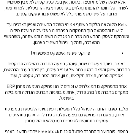
אלא שאלה של מתי וכיצד. כלומר, אין בעל עסק קטן שלא מבין שסיכוייו
לשרוד, קל וחומר להתפתח,תלויים בטרנספורמציה הדיגיטלית. למרות זאת,
מדובר על שיני משמעותי וכלל לא פשוט עבור עסקים קטנים.
Rels מלווה את הלקוח כשותף אמיתי משלב החשיבה ואפיון הצרכים ועד
ליישום וההטמעה תוך התמקדות בפתרונות בעלי עלות תועלת מידית
ומובהקת לעסק והתחשבות מרבית במגבלות השונות והמשתנות, משתמשי
המערכת, ותהליך "ניהול השינוי" בארגון.
פרויקט שעשה אימפקט משמעותי !
כאמור, ביותר מעשרים שנות קיומה, ביצעה החברה בהצלחה פרויקטים
בחברות שיווק והפצה במגוון רחב של ענפי פעילות, בין היתר בענפי הרהיטים,
אספקה טכנית, תוצרת חקלאית, מזון, איכות הסביבה, טקסטיל, ועוד
אחד מהפרויקטים המוצלחים שזכורים לי הנו פרויקט הטמעת פתרון ERP
מתקדם בחברת פל בורג פדרל, אחת מיבואניות הברגים הגדולה והמובילה
בישראל.
מלבד מעבר החברה לניהול כלל הפעילות הפיננסית והלוגיסטית במערכת
אחת, במסגרת הפרויקט גם ביצעה פלבורג פדרל רה-ארגון בתהליכים
עסקיים בתחומים לוגיסטיים כמו מלאי וניהול מחסן.
בנוסף, פותח עבור החברה פורטל סוכנים Free Stock ייחודי וחדשני בענף