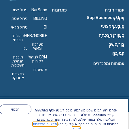
עמוד הבית
פתרונות
BarScan
ניהול ייצור
Sap Business One
BILLING
ניהול עסק
אודות
מידע מקצועי
BI
ניהול מלאי
מגזרים
סיפורי הצלחה
WEB/MOBILE
ניהול רב
חברות הפצה
חברתי
צור קשר
מערכת
עורכי דין
WMS
ענן
תמיכה
יצרנים
CRM לניהול
תוכנת
לקוחות
הנהלת
עמותות ומלכ”רים
חשבונות
ממשקים
שרשרת
אספקה
כל הזכויות שמורות ל topXR
הצהרת
מדיניות
נגישות
פרטיות
הבנתי
אנחנו והשותפים שלנו משתמשים במידע שנאסף באמצעות
קובצי cookies וטכנולוגיות דומות כדי לשפר את חוויית
הגלישה שלך באתר שלנו, לנתח כיצד אתה משתמש בו
ולמטרות שיווקיות. תוכל לקרוא עוד על כך ב
מדיניות הפרטיות
שלנו.