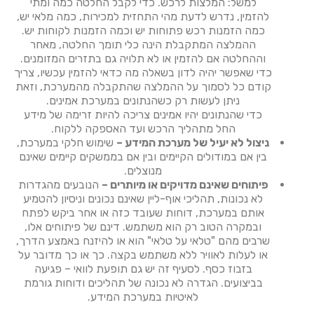
למשל: המלצות לרכש. כדי לקבל החלטה כמה ומתי
להזמין, נדרש לדעת מהי התחזית למכירות, כמה מלאי יש,
כמה הזמנות רכש פתוחות יש וכמה הזמנות לקוחות יש.
ההמלצה המתקבלת הינה כלי תומך החלטה, מאחר
וההחלטה אם להזמין או לא תלויה גם בתזרים המזומנים.
כדי שאפשר יהיה לדון בשאלה מה כדאי להזמין עכשיו, צריך
קודם כל לסמוך על ההמלצה שהתקבלה מהמערכת, וזאת
ניתן לעשות רק כשהנתונים במערכת אמינים.
כדי שהנתונים יהיו אמינים צריכה להיות זרימה של מידע
החל מתהליך הרכש ועד האספקה ללקוח.
ניצול לא יעיל של מערכת המידע –
שימוש חלקי במערכת,
בין אם במודולים הקיימים ובין אם בממשקים קיימים שאינם
מנוצלים.
פיתוחים שאינם מדויקים או מיותרים –
הנובעים מהגדרות
לא נכונות, תהליכי אוף-ליין שאינם נכונים וניסיון להטמיע
אותם במערכת, דוחות שעובד כזה או אחר ביקש לפתח
ובמקרה הטוב רק הוא משתמש. דינם של פיתוחים אלו,
שרבים מהם "טלאי על טלאי" הוא או להיזנח באמצע הדרך,
או לעלות לאוויר ללא משתמש בקצה. כך או כך מדובר על
בזבוז כסף. לסעיף זה יש גם תופעת לוואי – פגיעה
בביצועים. הגדרה לא נכונה של תהליכים ודוחות גורמת
לאיטיות במערכת המידע.