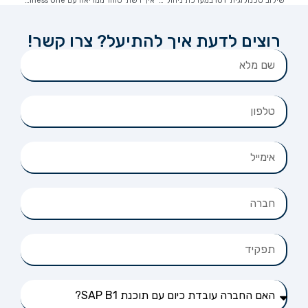
שילוב טכנולוגית IOT במערכת ניהול המחסן WMS RELS הפחיתה את עלויות הייבוא ​​ב-20%.
איך רשת 'סוהו' ממריאה עם SAP Business One: סיפור הצלחה של ניהול חכם וצמיחה גלובלית
רוצים לדעת איך להתיעל? צרו קשר!