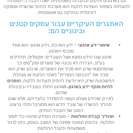
גם בארגונים ותיקים ובחברות משפחתיות ישנה הבנה כי המפתח
להצלחה בשיפור השירות ללקוח הוא מערכת לניהול שרשרת אספקה
דיגיטלית ובחלקה גם אוטומטית.
האתגרים העיקריים עבור עסקים קטנים
ובינוניים הם:
שימור ידע ארגוני
– ידע הוא כח, וידע ארגוני הוא אחד
מנכסי הארגון.
ארגון שבו הידע נמצא אצל העובדים: אקסלים, תהליכים
בע"פ, הגדרה לא נכונה של מוצרים ומק"טים כך
שהמחסנאי שרק הוא מכיר את המוצרים, או נהג שרק הוא
מכיר את "הכניסה הסודית" לאתר הלקוח או מנהלת
החשבונות שרק היא יודעת להפיק תעודות ללקוח,
הופכים
להיות מוקד ידע בארגון. ה
ארגון התלוי בעובדיו ובקיבולת
שלהם.
לא רק שהידע אצלם וקשה להסתדר בלעדיהם, אלא שגם
תהליך הכשרה של עובד חדש הוא מסורבל ותלוי ברצונו
הטוב של העובד הוותיק.
תהליך קבלת החלטות
– מערכת המידע מהווה כלי תומך
החלטה. בהינתן תמונה אמינה של המצב בעסק, ניתן לגזור
משמעויות ולקבל החלטות.