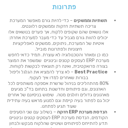
פתרונות
תשתיות וממשקים
– כדי להיות גורם מאפשר המערכת
צריכה תשתיות חזקות וממשקים רלוונטים.
אלו נושאים שהם שקופים ללקוח, אך פערים בנושאים אלו
יכולים להוות גורם מגביל עד כדי מעבר למערכת אחרת:
איטיות של המערכת, ניתוקים, ממשקים לאפליקציות
חיצוניות ולפתרונות מובייל.
כמו כן ומאחר והטכנולוגיה לא עוצרת. תמיד כדאי לחפש
מערכת ERP לעסקים קטנים ובינוניים שמשפר את המוצר
בצורה פרואקטיבית, ואינה רק תוצאתי לבקשות לקוחות.
Best Practice
– לא צריך להמציא את הגלגל וליפול
בבורות שאחרים למדו איך לעקוף.
80% מהתהליכים בניהול שרשרת אספקה משותפים לכל
הארגונים, וגם פיתוחים וחדשנות בתחום בד"כ מגיעים
מארגונים גדולים וזולגים מטה. שימוש בניסיונם של אחרים
יכול גם לפתור בעיה קיימת וגם למנוע מראש בעיה עתידית
שעוד תגיע לפתחנו.
הנדסת מערכת ERP חזקה
– בשילוב עם שני הסעיפים
הקודמים, הנדסת מערכת ERP לעסקים קטנים ובינוניים
תדע להתייחס לפיתוחים ושינויים שהלקוח מבקש ולבחון