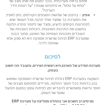
אותם בראיה מערכתית, ובכך למנוע את אותו מצב של
"טלאי על טלאי", או פיתוחים שנותרו "על רצפת חדר
העריכה".
אפיון
– בהינתן של שלושת הסעיפים הקודמים, ניתן לאפיין
את המערכת כך שמצד אחד תהנה מכל העושר שיש
לפתרונות הקיימים להציע, ומצד שני לתפור פתרון הלוקח
בחשבון את התרבות הארגונית, היכולות הטכניות של
העובדים ותוכניות הצמיחה של הארגון, מתוך הבנה
שמערכת ERP לניהול שרשרת אספקה היא לא ספק אלא
שותפה לדרך.
לסיכום
מערכת המידע של הארגון היא ראשית הצירים, והעובד הכי חשוב
בעסק.
השקעה במערכת ERP כוללת לניהול שרשרת האספקה ושימוש
נכון בדוחות ככלי תומך החלטה, מורידים למינימום מצבים של
חוסר וודאות ומאפשרים להקדיש זמן לפיתוח עסקי במקום תפעול
שוטף של העסק.
מניסיון רב השנים אני בהחלט ממליצה על מערכת ERP