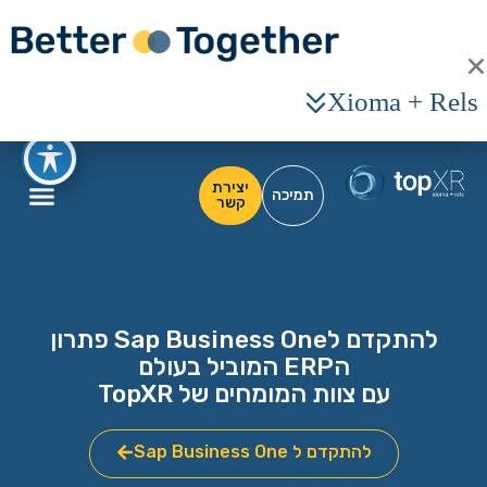
Xioma + Rels
יצירת
תמיכה
קשר
להתקדם לSap Business One פתרון
הERP המוביל בעולם
עם צוות המומחים של TopXR
להתקדם ל Sap Business One