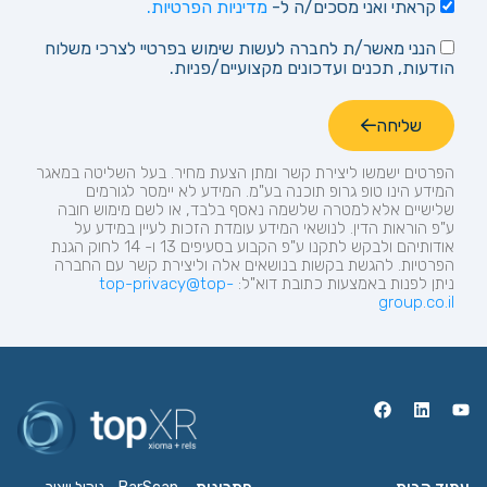
קראתי ואני מסכים/ה ל-
מדיניות הפרטיות.
הנני מאשר/ת לחברה לעשות שימוש בפרטיי לצרכי משלוח
הודעות, תכנים ועדכונים מקצועיים/פניות.
שליחה
הפרטים ישמשו ליצירת קשר ומתן הצעת מחיר.
בעל השליטה במאגר
המידע הינו טופ
גרופ
תוכנה בע"מ. המידע לא יימסר לגורמים
שלישיים אלא למטרה שלשמה נאסף בלבד, או לשם מימוש חובה
ע"פ הוראות הדין. לנושאי המידע עומדת הזכות לעיין במידע על
אודותיהם ולבקש לתקנו ע"פ הקבוע בסעיפים 13 ו- 14 לחוק הגנת
הפרטיות. להגשת בקשות בנושאים אלה וליצירת קשר עם החברה
ניתן לפנות באמצעות כתובת
דוא"ל:
top-privacy@top-
group.co.il