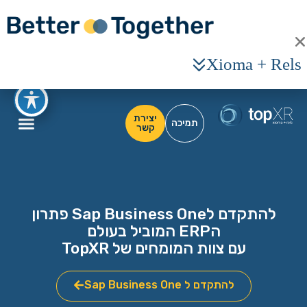
Xioma + Rels
יצירת
תמיכה
קשר
להתקדם לSap Business One פתרון
הERP המוביל בעולם
עם צוות המומחים של TopXR
להתקדם ל Sap Business One