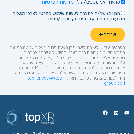
קראתי ואני מסכים/ה ל-
מדיניות הפרטיות.
הנני מאשר/ת לחברה לעשות שימוש בפרטיי לצרכי משלוח
הודעות, תכנים ועדכונים מקצועיים/פניות.
שליחה
הפרטים ישמשו ליצירת קשר ומתן הצעת מחיר.
בעל השליטה במאגר
המידע הינו טופ
גרופ
תוכנה בע"מ. המידע לא יימסר לגורמים
שלישיים אלא למטרה שלשמה נאסף בלבד, או לשם מימוש חובה
ע"פ הוראות הדין. לנושאי המידע עומדת הזכות לעיין במידע על
אודותיהם ולבקש לתקנו ע"פ הקבוע בסעיפים 13 ו- 14 לחוק הגנת
הפרטיות. להגשת בקשות בנושאים אלה וליצירת קשר עם החברה
ניתן לפנות באמצעות כתובת
דוא"ל:
top-privacy@top-
group.co.il